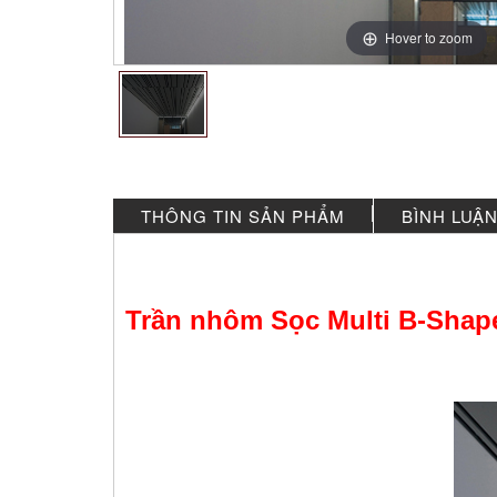
*
*
Hover to zoom
*
*
*
*
*
*
*
*
*
*
*
THÔNG TIN SẢN PHẨM
BÌNH LUẬ
*
*
Trần nhôm Sọc Multi B-Shap
*
*
*
*
*