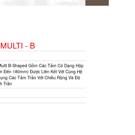
*
ULTI - B
*
*
*
 Multi B-Shaped Gồm Các Tấm Có Dạng Hộp
*
*
*
*
mm Đến 180mm) Được Liên Kết Với Cùng Hệ
*
*
g Các Tấm Trần Với Chiều Rộng Và Độ
h Trần
*
*
*
*
*