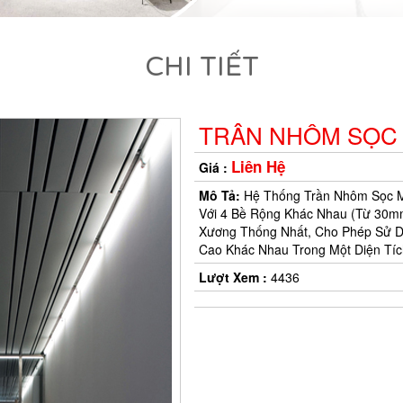
CHI TIẾT
TRÂN NHÔM SỌC M
*
Liên Hệ
Giá :
*
*
*
*
Mô Tả:
Hệ Thống Trần Nhôm Sọc
Với 4 Bề Rộng Khác Nhau (từ 30
Xương Thống Nhất, Cho Phép Sử Dụn
*
*
Cao Khác Nhau Trong Một Diện Tíc
Lượt Xem :
4436
*
*
*
*
*
*
*