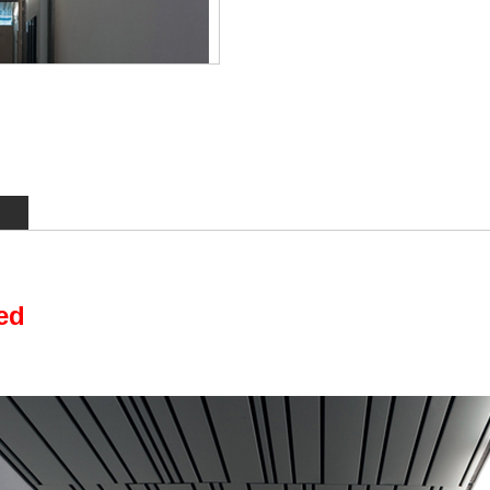
*
*
*
*
*
*
*
*
*
*
N
*
*
*
ed
*
*
*
*
*
*