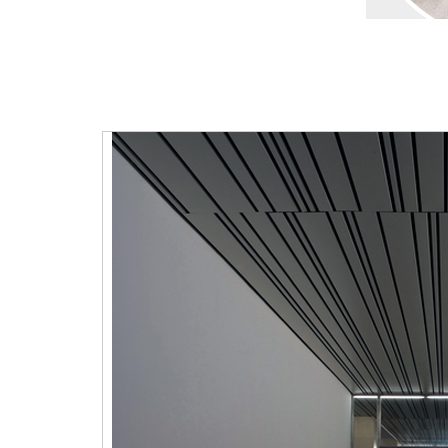
*
*
*
*
*
*
*
*
*
*
*
*
*
*
*